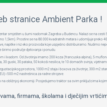
eb stranice Ambient Parka !
centar smješten u šumi nadomak Zagreba u Budencu. Nalazi se na cesti S
o 1,5km). Prostire se na 80.000 kvadratnih metara i udomljuje preko 40
eve, napitke i niz eko proizvoda koje uspješno distribuiramo. Nudimo n
e širimo područje djelovanja i ponudu.
 i livadom. Od životinja imamo 200 koza (francuska alpina), 5 muflona,
, 30 guski, 30 pataka, 50 kokoši nesilica, te 10 domaćih svinja, vijetnams
stacijskog prostora, 1000 m2 staja i boxova za životnje, 300 m2 stamb
EU) i 500 m2 nastrešnica za radne strojeve.
o na obližnjoj ekonomiji. Posjedujemo traktor sa svim priključcima koj
ovama, firmama, školama i dječijim vrtićim