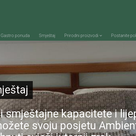
Gastro ponuda
Smještaj
Prirodni proizvodi
Postanite pok
aca i bliže obitelji uz malu
ještaj
urmanski doživljaj
nuda
laska imanja za veće grupe 
o 400 životinja
smještajne kapacitete i lij
 proivzoda
možete svoju posjetu Ambient
udimo proizvodimo sami
 osvojili više od 100 odličja na državnim o