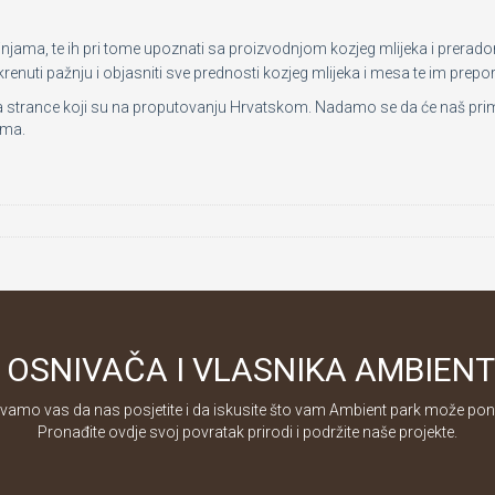
tinjama, te ih pri tome upoznati sa proizvodnjom kozjeg mlijeka i prera
skrenuti pažnju i objasniti sve prednosti kozjeg mlijeka i mesa te im pre
trance koji su na proputovanju Hrvatskom. Nadamo se da će naš primjer s
ima.
OSNIVAČA I VLASNIKA AMBIENT
vamo vas da nas posjetite i da iskusite što vam Ambient park može ponu
Pronađite ovdje svoj povratak prirodi i podržite naše projekte.