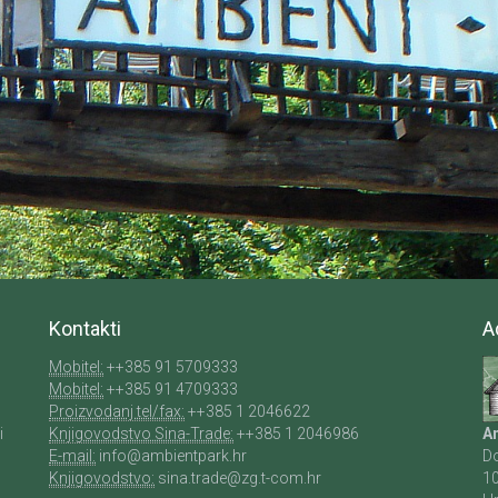
Kontakti
A
Mobitel:
++385 91 5709333
u
Mobitel:
++385 91 4709333
Proizvodanj tel/fax:
++385 1 2046622
i
Knjigovodstvo Sina-Trade:
++385 1 2046986
Am
E-mail:
info@ambientpark.hr
Do
Knjigovodstvo:
sina.trade@zg.t-com.hr
1