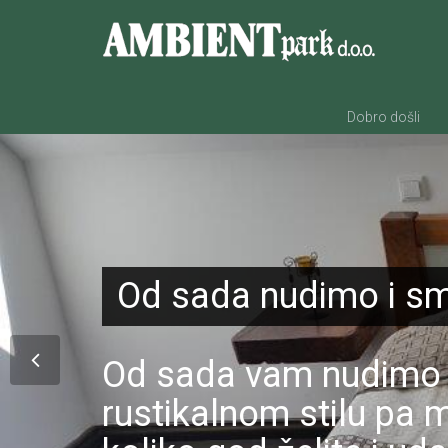
Dobro došli
Fotografiranje mladen
Vrhunski kozji sirevi
Od sada nudimo i sm
predstavljaju pravi g
Vrhunska gastro po
Nudimo programe obi
Na farmi imamo prek
Od sada vam nudimo i 
degustaciju domaćih
rustikalnom stilu pa 
Sve proizvode koje n
Naši su sirevi "Gabriel" do sada