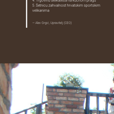
4. Trgovinu delikatesa na kućnom pragu
5. Šetnicu zahvalnost hrvatskim sportskim
velikanima
Alex Grgić, Upravitelj (CEO)