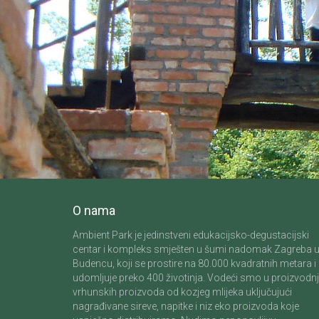
O nama
Ambient Park je jedinstveni edukacijsko-degustacijski
centar i kompleks smješten u šumi nadomak Zagreba 
Budencu, koji se prostire na 80.000 kvadratnih metara i
udomljuje preko 400 životinja. Vodeći smo u proizvodnj
vrhunskih proizvoda od kozjeg mlijeka uključujući
nagrađivane sireve, napitke i niz eko proizvoda koje