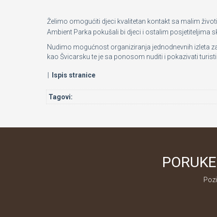
Želimo omogućiti djeci kvalitetan kontakt sa malim živo
Ambient Parka pokušali bi djeci i ostalim posjetiteljima 
Nudimo mogućnost organiziranja jednodnevnih izleta za s
kao Švicarsku te je sa ponosom nuditi i pokazivati turist
|
Ispis stranice
Tagovi:
PORUKE 
Pozi