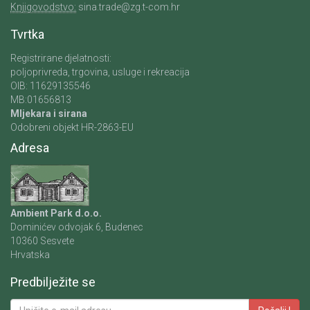
Knjigovodstvo:
sina.trade@zg.t-com.hr
Tvrtka
Registrirane djelatnosti:
poljoprivreda, trgovina, usluge i rekreacija
OIB: 11629135546
MB:01656813
Mljekara i sirana
Odobreni objekt HR-2863-EU
Adresa
Ambient Park d.o.o.
Dominićev odvojak 6, Budenec
10360 Sesvete
Hrvatska
Predbilježite se