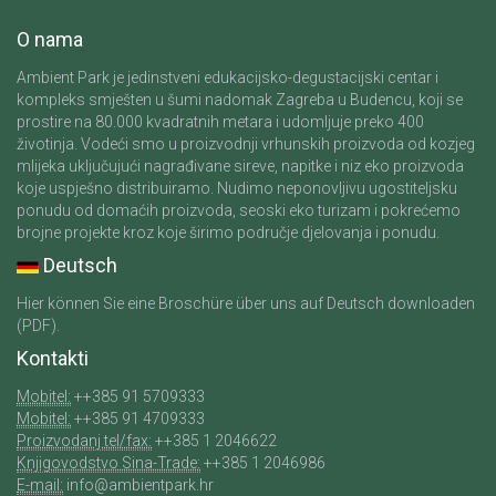
O nama
Ambient Park je jedinstveni edukacijsko-degustacijski centar i
kompleks smješten u šumi nadomak Zagreba u Budencu, koji se
prostire na 80.000 kvadratnih metara i udomljuje preko 400
životinja. Vodeći smo u proizvodnji vrhunskih proizvoda od kozjeg
mlijeka uključujući nagrađivane sireve, napitke i niz eko proizvoda
koje uspješno distribuiramo. Nudimo neponovljivu ugostiteljsku
ponudu od domaćih proizvoda, seoski eko turizam i pokrećemo
brojne projekte kroz koje širimo područje djelovanja i ponudu.
Deutsch
Hier können Sie eine Broschüre über uns auf Deutsch downloaden
(PDF).
Kontakti
Mobitel:
++385 91 5709333
Mobitel:
++385 91 4709333
Proizvodanj tel/fax:
++385 1 2046622
Knjigovodstvo Sina-Trade:
++385 1 2046986
E-mail:
info@ambientpark.hr