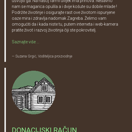
usvojiti ga. Na našoj farmi uvijek ima prinova. Nedavno
nam se magarica opulila a i dvije košute su dobile mlade !
Podržite životinje i osigurajte rast ove životom ispunjene
oaze mira i zdravlja nadomak Zagreba. Želimo vam
omogućiti da i kada niste tu, putem interneta i web-kamera
pratite život i razvoj životinja čiji ste pokrovitelj.
Saznajte više ...
Suzana Grgić, Voditeljica proizvodnje
DONACIJSKI RAČUN