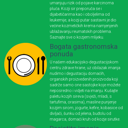
umanjuju rizik od pojave karcinoma
pluća. Kozji sir preporuča se i
dijabetičarima kao i oboljelima od
leukemije, a kozji putar sastavni je dio
većine kozmetičkih krema namjenjenih
ublažavanju reumatskih problema.
Saznajte sve o kozjem mlijeku.
Bogata gastronomska
ponuda
U našem edukacijsko-degustacijskom
centru zdrave hrane, uz obilazak imanja
nudimo i degustaciju domaćih,
organskih proizvedenih proizvoda koji
sadrže samo one sastojke koje možete
neposredno i vidjeti na imanju. Kušajte
paletu kozjih sireva (svježi, mladi, s
tartufima, orasima), masline punjenje
kozjim sirom, jogurte, kefire, kobasice od
divljači, šunku od jelena, buđolu od
magarca, domaći kruh od kozje sirutke.