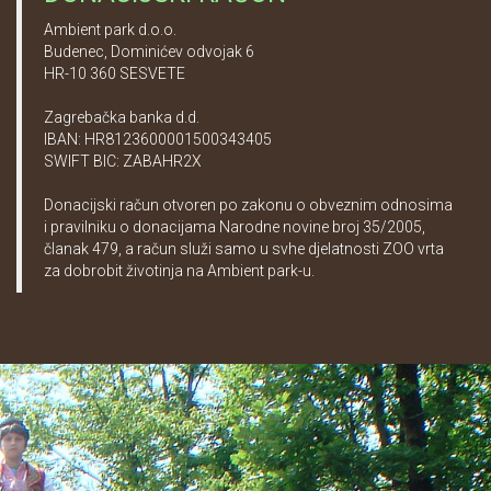
Ambient park d.o.o.
Budenec, Dominićev odvojak 6
HR-10 360 SESVETE
Zagrebačka banka d.d.
IBAN: HR8123600001500343405
SWIFT BIC: ZABAHR2X
Donacijski račun otvoren po zakonu o obveznim odnosima
i pravilniku o donacijama Narodne novine broj 35/2005,
članak 479, a račun služi samo u svhe djelatnosti ZOO vrta
za dobrobit životinja na Ambient park-u.