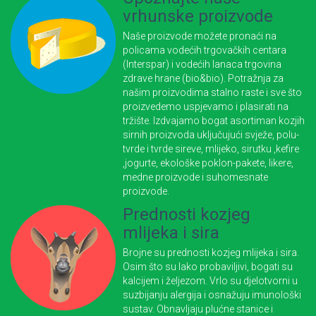
vrhunske proizvode
Naše proizvode možete pronaći na
policama vodećih trgovačkih centara
(Interspar) i vodećih lanaca trgovina
zdrave hrane (bio&bio). Potražnja za
našim proizvodima stalno raste i sve što
proizvedemo uspjevamo i plasirati na
tržište. Izdvajamo bogat asortiman kozjih
sirnih proizvoda uključujući svježe, polu-
tvrde i tvrde sireve, mlijeko, sirutku ,kefire
,jogurte, ekološke poklon-pakete, likere,
medne proizvode i suhomesnate
proizvode.
Prednosti kozjeg
mlijeka i sira
Brojne su prednosti kozjeg mlijeka i sira.
Osim što su lako probaviljivi, bogati su
kalcijem i željezom. Vrlo su djelotvorni u
suzbijanju alergija i osnažuju imunološki
sustav. Obnavljaju plućne stanice i