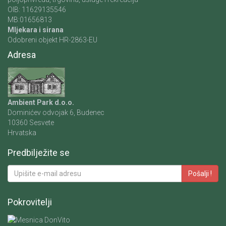
OIB: 11629135546
MB:01656813
Mljekara i sirana
Odobreni objekt HR-2863-EU
Adresa
Ambient Park d.o.o.
Dominićev odvojak 6, Budenec
10360 Sesvete
Hrvatska
Predbilježite se
Pošalji !
Pokrovitelji