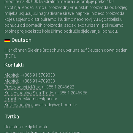
prostire na 80.000 kvadratnih metara i udomljuje preko 400
životinja. Vodeći smo u proizvodnji vrhunskih proizvoda od kozjeg
mlijeka uključujući nagrađivane sireve, napitke i niz eko proizvoda
koje uspješno distribuiramo. Nudimo neponovljivu ugostiteljsku
ponudu od domaćih proizvoda, seoski eko turizam i pokrećemo
brojne projekte kroz koje širimo područje djelovanja i ponudu.
Deutsch
Hier können Sie eine Broschüre über uns auf Deutsch downloaden
(PDF).
Kontakti
Mobitel:
++385 91 5709333
Mobitel:
++385 91 4709333
Proizvodanj tel/fax:
++385 1 2046622
Knjigovodstvo Sina-Trade:
++385 1 2046986
E-mail:
info@ambientpark.hr
Knjigovodstvo:
sina.trade@zg.t-com.hr
Tvrtka
Registrirane djelatnosti:
poljoprivreda, trgovina, usluge i rekreacija