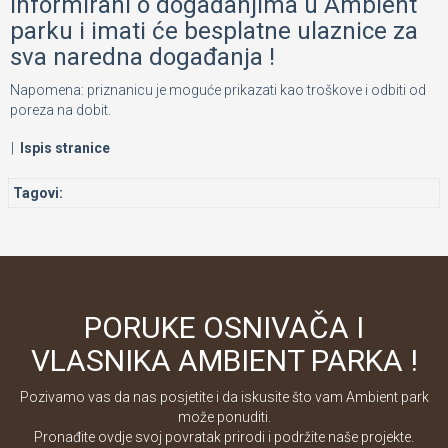
informirani o događanjima u Ambient
parku i imati će besplatne ulaznice za
sva naredna događanja !
Napomena: priznanicu je moguće prikazati kao troškove i odbiti od
poreza na dobit.
|
Ispis stranice
Tagovi:
PORUKE OSNIVAČA I
VLASNIKA AMBIENT PARKA !
Pozivamo vas da nas posjetite i da iskusite što vam Ambient park
može ponuditi.
Pronađite ovdje svoj povratak prirodi i podržite naše projekte.