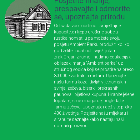
Posjetite imanje,
prespavajte i odmorite
se, upoznajte prirodu
Od sada vam nudimo i smještajne
kapacitete i lijepo uređene sobe u
rustikalnom stilu pa možete svoju
posjetu Ambient Parku produžiti koliko
god želite i udahnuti svježi jutarnji
zrak.
Organiziramo i nudimo edukacijski
obilazak imanja "Ambient parka" uz
stručnog vodiča koji se prostire na preko
80.000 kvadratnih metara. Upoznajte
našu farmu koza, divljih vijetnamskih
svinja, zečeva, biserki, prekrasnih
paunova i pijetlova kupuna. Hranite jelene
lopatare, srne i magarce, pogledajte
farmu zečeva. Upoznajte i doživite preko
400 životinja. Posjetite našu mljekaru i
siranu te saznajte kako nastaju naši
domaći proizvodi.