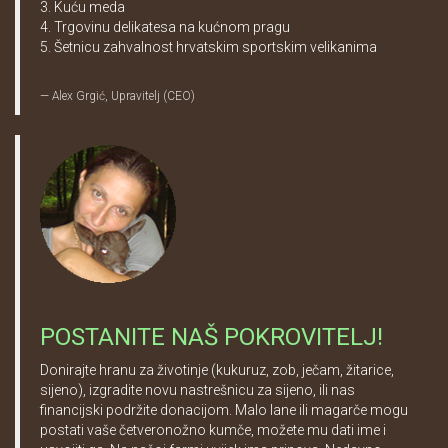
3. Kuću meda
4. Trgovinu delikatesa na kućnom pragu
5. Šetnicu zahvalnost hrvatskim sportskim velikanima
Alex Grgić, Upravitelj (CEO)
POSTANITE NAŠ POKROVITELJ!
Donirajte hranu za životinje (kukuruz, zob, ječam, žitarice,
sijeno), izgradite novu nastrešnicu za sijeno, ili nas
financijski podržite donacijom. Malo lane ili magarče mogu
postati vaše četveronožno kumče, možete mu dati ime i